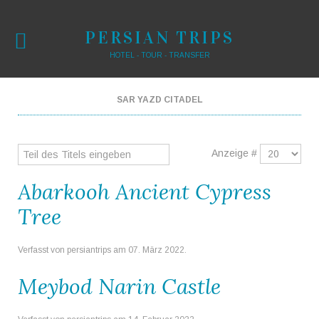
PERSIAN TRIPS
HOTEL - TOUR - TRANSFER
SAR YAZD CITADEL
Anzeige #
Abarkooh Ancient Cypress
Tree
Verfasst von persiantrips am
07. März 2022
.
Meybod Narin Castle