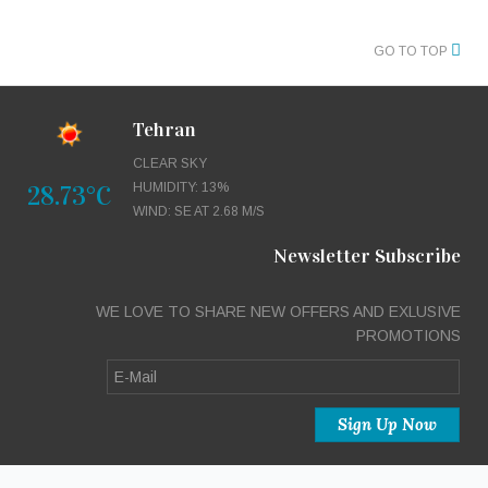
GO TO TOP
Tehran
CLEAR SKY
28.73°C
HUMIDITY: 13%
WIND: SE AT 2.68 M/S
Newsletter Subscribe
WE LOVE TO SHARE NEW OFFERS AND EXLUSIVE
PROMOTIONS