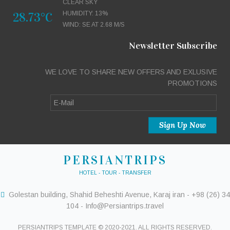
CLEAR SKY
28.73°C
HUMIDITY: 13%
WIND: SE AT 2.68 M/S
Newsletter Subscribe
WE LOVE TO SHARE NEW OFFERS AND EXLUSIVE
PROMOTIONS
PERSIANTRIPS
HOTEL - TOUR - TRANSFER
Golestan building, Shahid Beheshti Avenue, Karaj iran - +98 (26) 34
104 - Info@Persiantrips.travel
PERSIANTRIPS TEMPLATE © 2020-2021. ALL RIGHTS RESERVED.