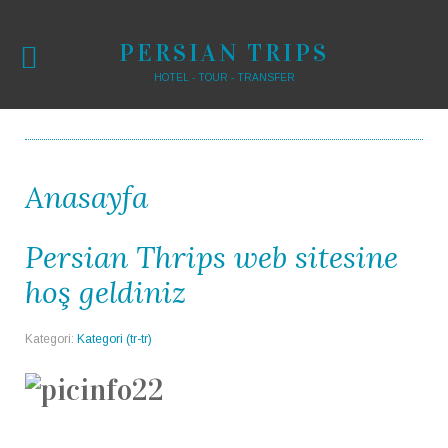
PERSIAN TRIPS
HOTEL - TOUR - TRANSFER
Anasayfa
Persian Thrips web sitesine
hoş geldiniz
Kategori:
Kategori (tr-tr)