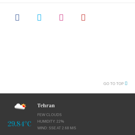
GO TO TOP
Tehran
FEW CLOUDS
29.84°C
HUMIDITY: 22%
WIND: SSE AT 2.68 M/S